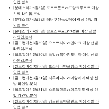
인업,분석
[분데스리가4월3일] 도르트문트vs프랑크푸르트 예상
선발 라인업,분석
[분데스리가4월3일] 레버쿠젠vs샬케04 예상 선발 라
인업,분석
[분데스리가4월3일] 볼프스부르크vs쾰른 예상 선발
라인업,분석
[월드컵예선3월30일] 오스트리아vs덴마크 예상 선발
라인업,분석
[월드컵예선3월30일] 독일vs북마케도니아 예상 선발
라인업,분석
[월드컵예선3월30일] 보스니아vs프랑스 예상 선발 라
인업,분석
[월드컵예선3월31일] 리투아니아vs이탈리아 예상 선
발 라인업,분석
[월드컵예선3월31일] 스코틀랜드vs페로제도 예상 선
발 라인업,분석
[월드컵예선3월30일] 잉글랜드vs폴란드 예상 선발 라
인업,분석