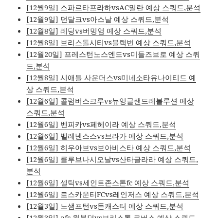
[12월9일] 스파르타프라하vsAC밀란 예상 스쿼드,분석
[12월9일] 던달크vs아스날 예상 스쿼드,분석
[12월8일] 레딩vs버밍엄 예상 스쿼드,분석
[12월8일] 브리스톨시티vs블랙번 예상 스쿼드,분석
[12월20일] 프레스턴노스엔드vs미들즈브로 예상 스쿼
드,분석
[12월8일] 시애틀 사운더스vs미네소타유나이티드 예
상 스쿼드,분석
[12월6일] 콜럼버스크루vs뉴잉글랜드레볼루션 예상
스쿼드,분석
[12월6일] 벤피카vs페헤이라 예상 스쿼드,분석
[12월6일] 벨레넨스스vs브라가 예상 스쿼드,분석
[12월6일] 히우아브vs보아비스타 예상 스쿼드,분석
[12월6일] 클루브나시오날vs산타글라라 예상 스쿼드,
분석
[12월6일] 셀틱vs세인트존스톤fc 예상 스쿼드,분석
[12월6일] 로스카운티FCvs레인저스 예상 스쿼드,분석
[12월3일] 노샘프턴vs돈캐스터 예상 스쿼드,분석
[12월3일] afc 윔블던vs브리스톨 로버스 예상 스쿼드,