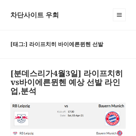
차단사이트 우회
메뉴와
위젯
[태그:]
라이프치히 바이에른뮌헨 선발
[분데스리가4월3일] 라이프치히
vs바이에른뮌헨 예상 선발 라인
업,분석