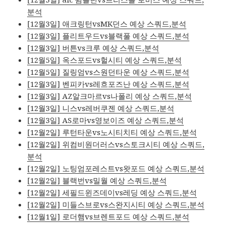
분석
[12월3일] 애크링턴vsMK던스 예상 스쿼드,분석
[12월3일] 플리트우드vs블랙풀 예상 스쿼드,분석
[12월3일] 버튼vs크루 예상 스쿼드,분석
[12월5일] 옥스포드vs헐시티 예상 스쿼드,분석
[12월5일] 질링엄vs스원던타운 예상 스쿼드,분석
[12월3일] 벤피카vs레흐포즈난 예상 스쿼드,분석
[12월3일] AZ알크마르vs나폴리 예상 스쿼드,분석
[12월3일] 니스vs레버쿠젠 예상 스쿼드,분석
[12월3일] AS로마vs영보이즈 예상 스쿼드,분석
[12월2일] 루턴타운vs노시티치티 예상 스쿼드,분석
[12월2일] 위컴비원더러스vs스토크시티 예상 스쿼드,
분석
[12월2일] 노팅엄포레스트vs왓포드 예상 스쿼드,분석
[12월2일] 블랙번vs밀월 예상 스쿼드,분석
[12월2일] 세필드윈즈데이vs레딩 예상 스쿼드,분석
[12월2일] 미들스브로vs스완지시티 예상 스쿼드,분석
[12월1일] 로더햄vs브렌트포드 예상 스쿼드,분석