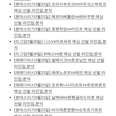
[분데스리가3월21일] 프라이부르크vs아우크스부르크
예상 선발 라인업,분석
[분데스리가3월21일] 헤르타베를린vs레버쿠젠 예상
선발 라인업,분석
[분데스리가3월21일] 호펜하임vs마인츠 예상 선발 라
인업,분석
[리그앙3월20일] 니스vs마르세유 예상 선발 라인업,분
석
[리그앙3월20일] fc메스vs렌 예상 선발 라인업,분석
[에레디비시3월20일] 발베이크vs흐로닝언 예상 선발
라인업,분석
[에레디비시3월21일] 페예노르트vs에먼 예상 선발 라
인업,분석
[에레디비시3월21일] 포르튀나시타르트vs위트레흐트
예상 선발 라인업,분석
[분데스리가3월21일] 샬케04vs묀헨글라드바흐 예상
선발 라인업,분석
[분데스리가3월21일] 바이에른뮌헨vs슈트트가르트
예상 선발 라인업,분석