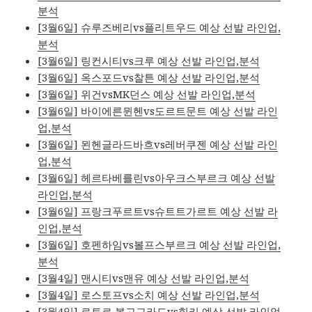
분석
[3월6일] 슈루즈베리vs플리트우드 예상 선발 라인업,
분석
[3월6일] 링컨시티vs크루 예상 선발 라인업,분석
[3월6일] 옥스포드vs찰튼 예상 선발 라인업,분석
[3월6일] 위건vsMK던스 예상 선발 라인업,분석
[3월6일] 바이에른뮌헨vs도르트문트 예상 선발 라인
업,분석
[3월6일] 묀헨글라드바흐vs레버쿠젠 예상 선발 라인
업,분석
[3월6일] 헤르타베를린vs아우크스부르크 예상 선발
라인업,분석
[3월6일] 프랑크푸르트vs슈트트가르트 예상 선발 라
인업,분석
[3월6일] 호펜하임vs볼프스부르크 예상 선발 라인업,
분석
[3월4일] 맨시티vs맨유 예상 선발 라인업,분석
[3월4일] 로스토프vs소치 예상 선발 라인업,분석
[3월4일] 로토르 볼고그라드vs힘키 예상 선발 라인업,