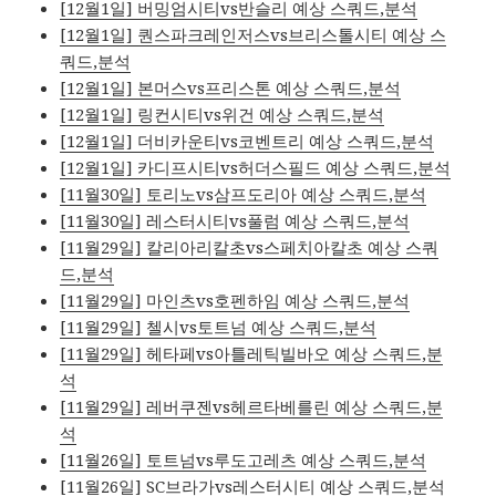
[12월1일] 버밍엄시티vs반슬리 예상 스쿼드,분석
[12월1일] 퀀스파크레인저스vs브리스톨시티 예상 스
쿼드,분석
[12월1일] 본머스vs프리스톤 예상 스쿼드,분석
[12월1일] 링컨시티vs위건 예상 스쿼드,분석
[12월1일] 더비카운티vs코벤트리 예상 스쿼드,분석
[12월1일] 카디프시티vs허더스필드 예상 스쿼드,분석
[11월30일] 토리노vs삼프도리아 예상 스쿼드,분석
[11월30일] 레스터시티vs풀럼 예상 스쿼드,분석
[11월29일] 칼리아리칼초vs스페치아칼초 예상 스쿼
드,분석
[11월29일] 마인츠vs호펜하임 예상 스쿼드,분석
[11월29일] 첼시vs토트넘 예상 스쿼드,분석
[11월29일] 헤타페vs아틀레틱빌바오 예상 스쿼드,분
석
[11월29일] 레버쿠젠vs헤르타베를린 예상 스쿼드,분
석
[11월26일] 토트넘vs루도고레츠 예상 스쿼드,분석
[11월26일] SC브라가vs레스터시티 예상 스쿼드,분석