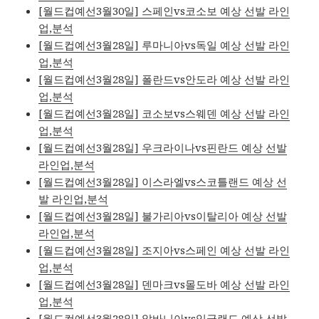
[월드컵예선3월30일] 스페인vs코소보 예상 선발 라인
업,분석
[월드컵예선3월28일] 루마니아vs독일 예상 선발 라인
업,분석
[월드컵예선3월28일] 폴란드vs안도라 예상 선발 라인
업,분석
[월드컵예선3월28일] 코소보vs스웨덴 예상 선발 라인
업,분석
[월드컵예선3월28일] 우크라이나vs핀란드 예상 선발
라인업,분석
[월드컵예선3월28일] 이스라엘vs스코틀랜드 예상 선
발 라인업,분석
[월드컵예선3월28일] 불가리아vs이탈리아 예상 선발
라인업,분석
[월드컵예선3월28일] 조지아vs스페인 예상 선발 라인
업,분석
[월드컵예선3월28일] 덴마크vs몰도바 예상 선발 라인
업,분석
[월드컵예선3월28일] 알바니아vs잉글랜드 예상 선발