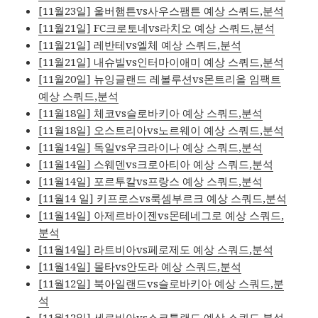
[11월23일] 울버햄튼vs사우스팸튼 예상 스쿼드,분석
[11월21일] FC크로토네vs라치오 예상 스쿼드,분석
[11월21일] 레반테vs엘체 예상 스쿼드,분석
[11월21일] 내슈빌vs인터마이애미 예상 스쿼드,분석
[11월20일] 뉴잉글랜드 레볼루션vs몬트리올 임팩트
예상 스쿼드,분석
[11월18일] 체코vs슬로바키아 예상 스쿼드,분석
[11월18일] 오스트리아vs노르웨이 예상 스쿼드,분석
[11월14일] 독일vs우크라이나 예상 스쿼드,분석
[11월14일] 스웨덴vs크로아티아 예상 스쿼드,분석
[11월14일] 포르투칼vs프랑스 예상 스쿼드,분석
[11월14 일] 키프로스vs룩셈부르크 예상 스쿼드,분석
[11월14일] 아제르바이젠vs몬테네그로 예상 스쿼드,
분석
[11월14일] 라트비아vs페로제도 예상 스쿼드,분석
[11월14일] 몰타vs안도라 예상 스쿼드,분석
[11월12일] 북아일랜드vs슬로바키아 예상 스쿼드,분
석
[11월12일] 세르비아vs스코틀랜드 예상 스쿼드,분석