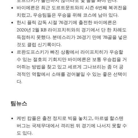
바이에른은 최근 도르트문트와의 시즌 6번째 복귀전을
치렀고, 우승팀들은 우승을 위해 코스에 남아 있다.
한시 플릭 감독 시절 76경기에 출전한 바이에른은
2020년 2월 RB 라이프치히와의 경기에서 단 한 차례도
득점하지 못했다. 분데스리가 26경기 만에 78골을 넣은
것도 클럽 신기록이다.
르완도프스키가 빠진 상황에서 라이프치히가 우승할
수 있는 절호의 기회지만 바이에른은 보통 우승컵을 거
머쥐는 방법을 찾고 있고 세르게 그나브리는 좀 더 공
격적인 역할에서 소매를 걷어붙일 수 있는 좋은 선택이
다.
팀뉴스
케빈 캄플은 출전 정지로 빅을 놓치고, 마르셀 할스텐
버그는 국제무대에서 격리된 뒤 경기에 나서지 못할 수
도 있다.