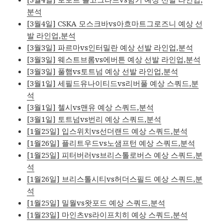
분석
[3월4일] CSKA 모스크바vs아흐마트그로즈니 예상 선
발 라인업,분석
[3월3일] 파르마vs인터밀란 예상 선발 라인업,분석
[3월3일] 웨스트브롬vs에버튼 예상 선발 라인업,분석
[3월3일] 풀햄vs토트넘 예상 선발 라인업,분석
[3월1일] 세필드유나이티드vs리버풀 예상 스쿼드,분
석
[3월1일] 첼시vs맨유 예상 스쿼드,분석
[3월1일] 토트넘vs번리 예상 스쿼드,분석
[1월25일] 입스위치vs선더랜드 예상 스쿼드,분석
[1월26일] 플리트우드vs노샘프턴 예상 스쿼드,분석
[1월25일] 피터버러vs브리스톨로버스 예상 스쿼드,분
석
[1월26일] 브리스톨시티vs허더스필드 예상 스쿼드,분
석
[1월25일] 밀월vs왓포드 예상 스쿼드,분석
[1월23일] 마인츠vs라이프치히 예상 스쿼드,분석