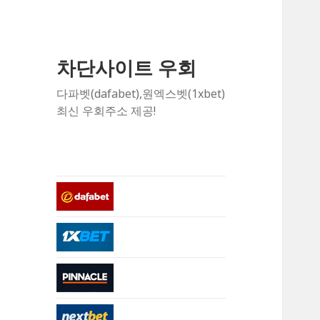
차단사이트 우회
다파벳(dafabet),원엑스벳(1xbet)
최신 우회주소 제공!