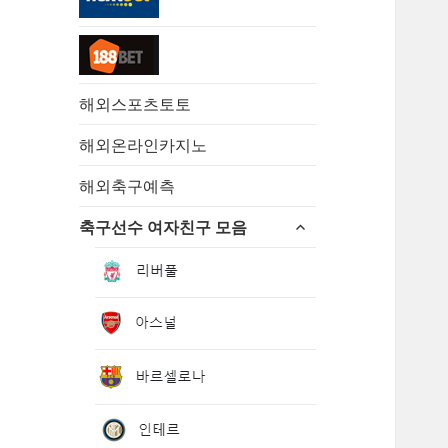
해외스포츠토토
해외온라인카지노
해외축구예측
하
축구선수 여자친구 모음
위
메
뉴
확
장