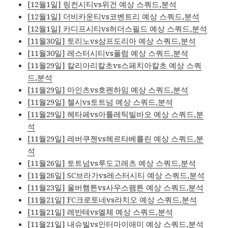
[12월1일] 링컨시티vs위건 예상 스쿼드,분석
[12월1일] 더비카운티vs코벤트리 예상 스쿼드,분석
[12월1일] 카디프시티vs허더스필드 예상 스쿼드,분석
[11월30일] 토리노vs삼프도리아 예상 스쿼드,분석
[11월30일] 레스터시티vs풀럼 예상 스쿼드,분석
[11월29일] 칼리아리칼초vs스페치아칼초 예상 스쿼
드,분석
[11월29일] 마인츠vs호펜하임 예상 스쿼드,분석
[11월29일] 첼시vs토트넘 예상 스쿼드,분석
[11월29일] 헤타페vs아틀레틱빌바오 예상 스쿼드,분
석
[11월29일] 레버쿠젠vs헤르타베를린 예상 스쿼드,분
석
[11월26일] 토트넘vs루도고레츠 예상 스쿼드,분석
[11월26일] SC브라가vs레스터시티 예상 스쿼드,분석
[11월23일] 울버햄튼vs사우스팸튼 예상 스쿼드,분석
[11월21일] FC크로토네vs라치오 예상 스쿼드,분석
[11월21일] 레반테vs엘체 예상 스쿼드,분석
[11월21일] 내슈빌vs인터마이애미 예상 스쿼드,분석