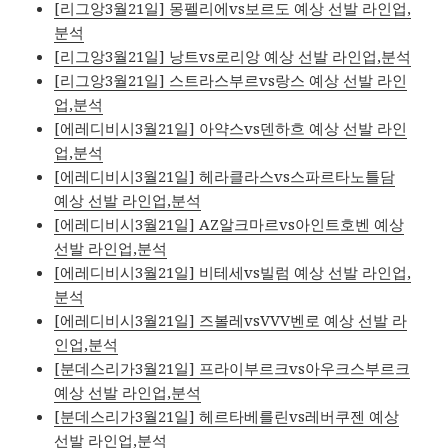
[리그앙3월21일] 몽펠리에vs보르도 예상 선발 라인업,
분석
[리그앙3월21일] 낭트vs로리앙 예상 선발 라인업,분석
[리그앙3월21일] 스트라스부르vs랑스 예상 선발 라인
업,분석
[에레디비시3월21일] 아약스vs덴하흐 예상 선발 라인
업,분석
[에레디비시3월21일] 헤라클라스vs스파르타노틀담
예상 선발 라인업,분석
[에레디비시3월21일] AZ알크마르vs아인트호벤 예상
선발 라인업,분석
[에레디비시3월21일] 비테세vs빌럼 예상 선발 라인업,
분석
[에레디비시3월21일] 즈볼레vsVVV벤로 예상 선발 라
인업,분석
[분데스리가3월21일] 프라이부르크vs아우크스부르크
예상 선발 라인업,분석
[분데스리가3월21일] 헤르타베를린vs레버쿠젠 예상
선발 라인업,분석