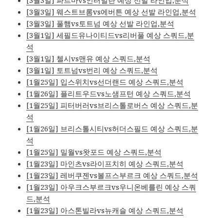
[3월3일] 웨스트브롬vs에버튼 예상 선발 라인업,분석
[3월3일] 풀햄vs토트넘 예상 선발 라인업,분석
[3월1일] 세필드유나이티드vs리버풀 예상 스쿼드,분
석
[3월1일] 첼시vs맨유 예상 스쿼드,분석
[3월1일] 토트넘vs번리 예상 스쿼드,분석
[1월25일] 입스위치vs선더랜드 예상 스쿼드,분석
[1월26일] 플리트우드vs노샘프턴 예상 스쿼드,분석
[1월25일] 피터버러vs브리스톨로버스 예상 스쿼드,분
석
[1월26일] 브리스톨시티vs허더스필드 예상 스쿼드,분
석
[1월25일] 밀월vs왓포드 예상 스쿼드,분석
[1월23일] 마인츠vs라이프치히 예상 스쿼드,분석
[1월23일] 레버쿠젠vs볼프스부르크 예상 스쿼드,분석
[1월23일] 아우크스부르크vs우니온베를린 예상 스쿼
드,분석
[1월23일] 아스톤빌라vs뉴캐슬 예상 스쿼드,분석