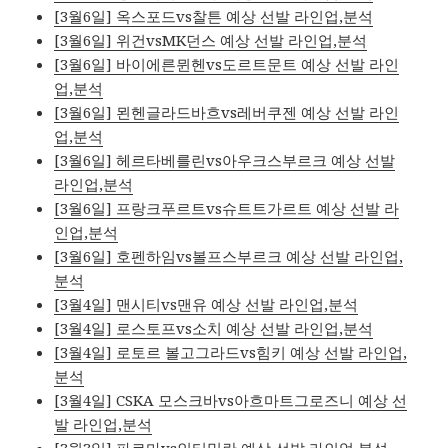
[3월6일] 옥스포드vs찰튼 예상 선발 라인업,분석
[3월6일] 위건vsMK던스 예상 선발 라인업,분석
[3월6일] 바이에른뮌헨vs도르트문트 예상 선발 라인
업,분석
[3월6일] 묀헨글라드바흐vs레버쿠젠 예상 선발 라인
업,분석
[3월6일] 헤르타베를린vs아우크스부르크 예상 선발
라인업,분석
[3월6일] 프랑크푸르트vs슈트트가르트 예상 선발 라
인업,분석
[3월6일] 호펜하임vs볼프스부르크 예상 선발 라인업,
분석
[3월4일] 맨시티vs맨유 예상 선발 라인업,분석
[3월4일] 로스토프vs소치 예상 선발 라인업,분석
[3월4일] 로토르 볼고그라드vs힘키 예상 선발 라인업,
분석
[3월4일] CSKA 모스크바vs아흐마트그로즈니 예상 선
발 라인업,분석
[3월3일] 파르마vs인터밀란 예상 선발 라인업,분석