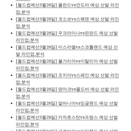
[월드컵예선3월28일] 폴란드vs안도라 예상 선발 라인
업,분석
[월드컵예선3월28일] 코소보vs스웨덴 예상 선발 라인
업,분석
[월드컵예선3월28일] 우크라이나vs핀란드 예상 선발
라인업,분석
[월드컵예선3월28일] 이스라엘vs스코틀랜드 예상 선
발 라인업,분석
[월드컵예선3월28일] 불가리아vs이탈리아 예상 선발
라인업,분석
[월드컵예선3월28일] 조지아vs스페인 예상 선발 라인
업,분석
[월드컵예선3월28일] 덴마크vs몰도바 예상 선발 라인
업,분석
[월드컵예선3월28일] 알바니아vs잉글랜드 예상 선발
라인업,분석
[월드컵예선3월28일] 카자흐스탄vs프랑스 예상 선발
라인업,분석
[월드컵예선3월24일] 세르비아vs아일랜드 예상 선발