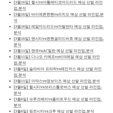
[3월16일] 첼시vs아틀레티코마드리드 예상 선발 라인
업,분석
[3월16일] 바이에른뮌헨vs라치오 예상 선발 라인업,분
석
[3월16일] 레알마드리드vs아탈란타 예상 선발 라인업,
분석
[3월16일] 맨시티vs묀헨글라드바흐 예상 선발 라인업,
분석
[3월11일] 맨유vsAC밀란 예상 선발 라인업,분석
[3월11일] 디나모 키예프vs비야레알 예상 선발 라인
업,분석
[3월9일] 슬라비아 프라하vs레인저스 예상 선발 라인
업,분석
[3월11일] 아약스vs영보이즈 예상 선발 라인업,분석
[3월6일] 헐시티vs브리스톨로버스 예상 선발 라인업,
분석
[3월6일] 슈루즈베리vs플리트우드 예상 선발 라인업,
분석
[3월6일] 링컨시티vs크루 예상 선발 라인업,분석