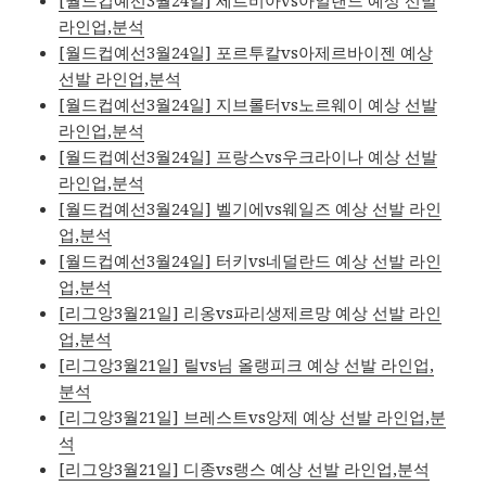
라인업,분석
[월드컵예선3월24일] 포르투칼vs아제르바이젠 예상
선발 라인업,분석
[월드컵예선3월24일] 지브롤터vs노르웨이 예상 선발
라인업,분석
[월드컵예선3월24일] 프랑스vs우크라이나 예상 선발
라인업,분석
[월드컵예선3월24일] 벨기에vs웨일즈 예상 선발 라인
업,분석
[월드컵예선3월24일] 터키vs네덜란드 예상 선발 라인
업,분석
[리그앙3월21일] 리옹vs파리생제르망 예상 선발 라인
업,분석
[리그앙3월21일] 릴vs님 올랭피크 예상 선발 라인업,
분석
[리그앙3월21일] 브레스트vs앙제 예상 선발 라인업,분
석
[리그앙3월21일] 디종vs랭스 예상 선발 라인업,분석