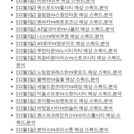
[12월5일] 옥스포드vs헐시티 예상 스쿼드,분석
[12월5일] 질링엄vs스원던타운 예상 스쿼드,분석
[12월3일] 벤피카vs레흐포즈난 예상 스쿼드,분석
[12월3일] AZ알크마르vs나폴리 예상 스쿼드,분석
[12월3일] 니스vs레버쿠젠 예상 스쿼드,분석
[12월3일] AS로마vs영보이즈 예상 스쿼드,분석
[12월2일] 루턴타운vs노시티치티 예상 스쿼드,분석
[12월2일] 위컴비원더러스vs스토크시티 예상 스쿼드,
분석
[12월2일] 노팅엄포레스트vs왓포드 예상 스쿼드,분석
[12월2일] 블랙번vs밀월 예상 스쿼드,분석
[12월2일] 세필드윈즈데이vs레딩 예상 스쿼드,분석
[12월2일] 미들스브로vs스완지시티 예상 스쿼드,분석
[12월1일] 로더햄vs브렌트포드 예상 스쿼드,분석
[12월1일] 버밍엄시티vs반슬리 예상 스쿼드,분석
[12월1일] 퀀스파크레인저스vs브리스톨시티 예상 스
쿼드,분석
[12월1일] 본머스vs프리스톤 예상 스쿼드,분석