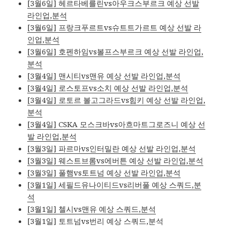
[3월6일] 헤르타베를린vs아우크스부르크 예상 선발
라인업,분석
[3월6일] 프랑크푸르트vs슈트트가르트 예상 선발 라
인업,분석
[3월6일] 호펜하임vs볼프스부르크 예상 선발 라인업,
분석
[3월4일] 맨시티vs맨유 예상 선발 라인업,분석
[3월4일] 로스토프vs소치 예상 선발 라인업,분석
[3월4일] 로토르 볼고그라드vs힘키 예상 선발 라인업,
분석
[3월4일] CSKA 모스크바vs아흐마트그로즈니 예상 선
발 라인업,분석
[3월3일] 파르마vs인터밀란 예상 선발 라인업,분석
[3월3일] 웨스트브롬vs에버튼 예상 선발 라인업,분석
[3월3일] 풀햄vs토트넘 예상 선발 라인업,분석
[3월1일] 세필드유나이티드vs리버풀 예상 스쿼드,분
석
[3월1일] 첼시vs맨유 예상 스쿼드,분석
[3월1일] 토트넘vs번리 예상 스쿼드,분석