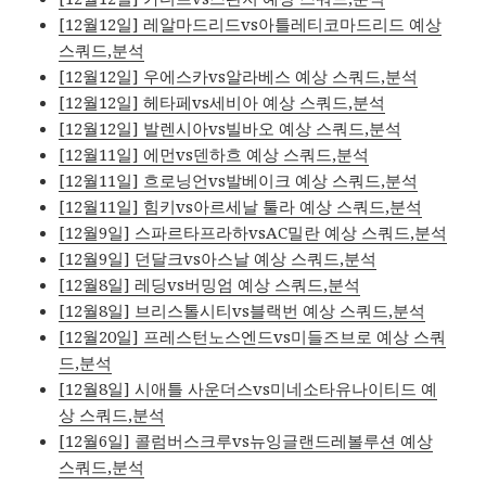
[12월12일] 레알마드리드vs아틀레티코마드리드 예상
스쿼드,분석
[12월12일] 우에스카vs알라베스 예상 스쿼드,분석
[12월12일] 헤타페vs세비아 예상 스쿼드,분석
[12월12일] 발렌시아vs빌바오 예상 스쿼드,분석
[12월11일] 에먼vs덴하흐 예상 스쿼드,분석
[12월11일] 흐로닝언vs발베이크 예상 스쿼드,분석
[12월11일] 힘키vs아르세날 툴라 예상 스쿼드,분석
[12월9일] 스파르타프라하vsAC밀란 예상 스쿼드,분석
[12월9일] 던달크vs아스날 예상 스쿼드,분석
[12월8일] 레딩vs버밍엄 예상 스쿼드,분석
[12월8일] 브리스톨시티vs블랙번 예상 스쿼드,분석
[12월20일] 프레스턴노스엔드vs미들즈브로 예상 스쿼
드,분석
[12월8일] 시애틀 사운더스vs미네소타유나이티드 예
상 스쿼드,분석
[12월6일] 콜럼버스크루vs뉴잉글랜드레볼루션 예상
스쿼드,분석