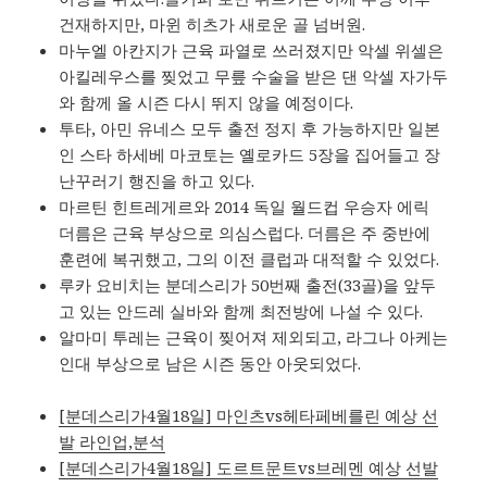
건재하지만, 마윈 히츠가 새로운 골 넘버원.
마누엘 아칸지가 근육 파열로 쓰러졌지만 악셀 위셀은
아킬레우스를 찢었고 무릎 수술을 받은 댄 악셀 자가두
와 함께 올 시즌 다시 뛰지 않을 예정이다.
투타, 아민 유네스 모두 출전 정지 후 가능하지만 일본
인 스타 하세베 마코토는 옐로카드 5장을 집어들고 장
난꾸러기 행진을 하고 있다.
마르틴 힌트레게르와 2014 독일 월드컵 우승자 에릭
더름은 근육 부상으로 의심스럽다. 더름은 주 중반에
훈련에 복귀했고, 그의 이전 클럽과 대적할 수 있었다.
루카 요비치는 분데스리가 50번째 출전(33골)을 앞두
고 있는 안드레 실바와 함께 최전방에 나설 수 있다.
알마미 투레는 근육이 찢어져 제외되고, 라그나 아케는
인대 부상으로 남은 시즌 동안 아웃되었다.
[분데스리가4월18일] 마인츠vs헤타페베를린 예상 선
발 라인업,분석
[분데스리가4월18일] 도르트문트vs브레멘 예상 선발