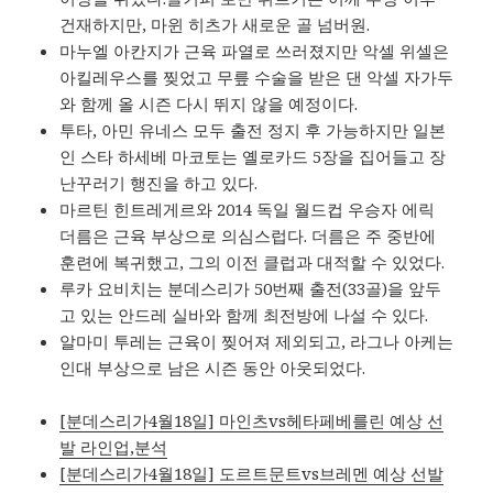
건재하지만, 마윈 히츠가 새로운 골 넘버원.
마누엘 아칸지가 근육 파열로 쓰러졌지만 악셀 위셀은
아킬레우스를 찢었고 무릎 수술을 받은 댄 악셀 자가두
와 함께 올 시즌 다시 뛰지 않을 예정이다.
투타, 아민 유네스 모두 출전 정지 후 가능하지만 일본
인 스타 하세베 마코토는 옐로카드 5장을 집어들고 장
난꾸러기 행진을 하고 있다.
마르틴 힌트레게르와 2014 독일 월드컵 우승자 에릭
더름은 근육 부상으로 의심스럽다. 더름은 주 중반에
훈련에 복귀했고, 그의 이전 클럽과 대적할 수 있었다.
루카 요비치는 분데스리가 50번째 출전(33골)을 앞두
고 있는 안드레 실바와 함께 최전방에 나설 수 있다.
알마미 투레는 근육이 찢어져 제외되고, 라그나 아케는
인대 부상으로 남은 시즌 동안 아웃되었다.
[분데스리가4월18일] 마인츠vs헤타페베를린 예상 선
발 라인업,분석
[분데스리가4월18일] 도르트문트vs브레멘 예상 선발