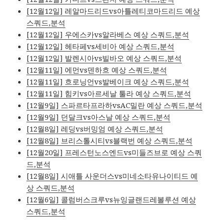
[12월12일] 레알마드리드vs아틀레티코마드리드 예상
스쿼드,분석
[12월12일] 우에스카vs알라베스 예상 스쿼드,분석
[12월12일] 헤타페vs세비아 예상 스쿼드,분석
[12월12일] 발렌시아vs빌바오 예상 스쿼드,분석
[12월11일] 에먼vs덴하흐 예상 스쿼드,분석
[12월11일] 흐로닝언vs발베이크 예상 스쿼드,분석
[12월11일] 힘키vs아르세날 툴라 예상 스쿼드,분석
[12월9일] 스파르타프라하vsAC밀란 예상 스쿼드,분석
[12월9일] 던달크vs아스날 예상 스쿼드,분석
[12월8일] 레딩vs버밍엄 예상 스쿼드,분석
[12월8일] 브리스톨시티vs블랙번 예상 스쿼드,분석
[12월20일] 프레스턴노스엔드vs미들즈브로 예상 스쿼
드,분석
[12월8일] 시애틀 사운더스vs미네소타유나이티드 예
상 스쿼드,분석
[12월6일] 콜럼버스크루vs뉴잉글랜드레볼루션 예상
스쿼드,분석