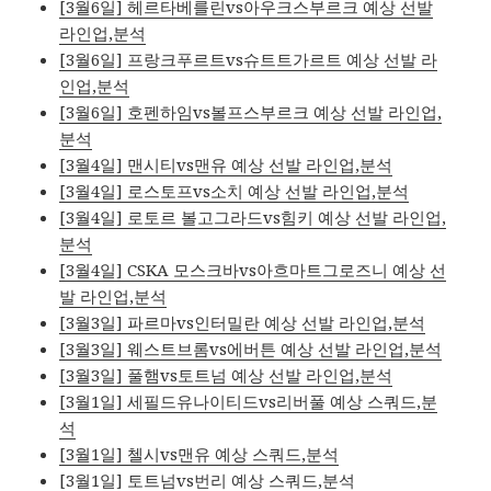
[3월6일] 헤르타베를린vs아우크스부르크 예상 선발
라인업,분석
[3월6일] 프랑크푸르트vs슈트트가르트 예상 선발 라
인업,분석
[3월6일] 호펜하임vs볼프스부르크 예상 선발 라인업,
분석
[3월4일] 맨시티vs맨유 예상 선발 라인업,분석
[3월4일] 로스토프vs소치 예상 선발 라인업,분석
[3월4일] 로토르 볼고그라드vs힘키 예상 선발 라인업,
분석
[3월4일] CSKA 모스크바vs아흐마트그로즈니 예상 선
발 라인업,분석
[3월3일] 파르마vs인터밀란 예상 선발 라인업,분석
[3월3일] 웨스트브롬vs에버튼 예상 선발 라인업,분석
[3월3일] 풀햄vs토트넘 예상 선발 라인업,분석
[3월1일] 세필드유나이티드vs리버풀 예상 스쿼드,분
석
[3월1일] 첼시vs맨유 예상 스쿼드,분석
[3월1일] 토트넘vs번리 예상 스쿼드,분석