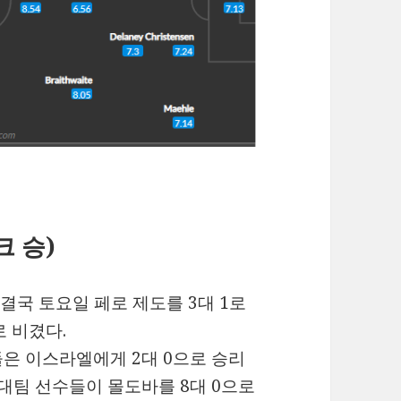
크 승)
국 토요일 페로 제도를 3대 1로
 비겼다.
은 이스라엘에게 2대 0으로 승리
상대팀 선수들이 몰도바를 8대 0으로