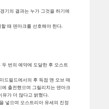
번 경기의 결과는 누가 그것을 하기에
할 때 덴마크를 선호해야 한다.
있은 후 두 번의 예약에 도달한 후 오스트
 미드필드에서의 후 득점 맨 오브 매
ch) 경기에 출전했으며 그릴리치는 덴마크
이유가 더 많다고 밝혔다.
골을 넣으며 오스트리아 유세의 진정