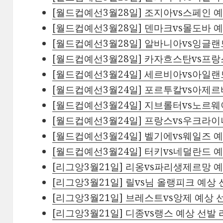
[월드컵예선3월28일] 조지아vs스페인 
[월드컵예선3월28일] 덴마크vs몰도바 
[월드컵예선3월28일] 알바니아vs잉글랜
[월드컵예선3월28일] 카자흐스탄vs프랑
[월드컵예선3월24일] 세르비아vs아일랜
[월드컵예선3월24일] 포르투칼vs아제르
[월드컵예선3월24일] 지브롤터vs노르웨
[월드컵예선3월24일] 프랑스vs우크라이
[월드컵예선3월24일] 벨기에vs웨일즈 
[월드컵예선3월24일] 터키vs네덜란드 
[리그앙3월21일] 리옹vs파리생제르망 
[리그앙3월21일] 릴vs님 올랭피크 예상
[리그앙3월21일] 브레스트vs앙제 예상 
[리그앙3월21일] 디종vs랭스 예상 선발