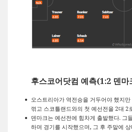
후스코어닷컴 예측(1:2 덴마
오스트리아가 역전승을 거두어야 했지만 결
꺾고 스코틀랜드와의 첫 예선전을 2대 2로
덴마크는 예선전에 힘차게 출발했다. 그들
하며 경기를 시작했으며, 그 후 주말에 