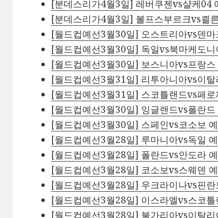
[분데스리가4월3일] 레버쿠젠vs샬케04 
[분데스리가4월3일] 볼프스부르크vs쾰른
[월드컵예선3월30일] 오스트리아vs덴마
[월드컵예선3월30일] 독일vs북마케도니
[월드컵예선3월30일] 보스니아vs프랑스
[월드컵예선3월31일] 리투아니아vs이탈
[월드컵예선3월31일] 스코틀랜드vs페로
[월드컵예선3월30일] 잉글랜드vs폴란드
[월드컵예선3월30일] 스페인vs코소보 
[월드컵예선3월28일] 루마니아vs독일 
[월드컵예선3월28일] 폴란드vs안도라 
[월드컵예선3월28일] 코소보vs스웨덴 
[월드컵예선3월28일] 우크라이나vs핀란
[월드컵예선3월28일] 이스라엘vs스코틀
[월드컵예선3월28일] 불가리아vs이탈리