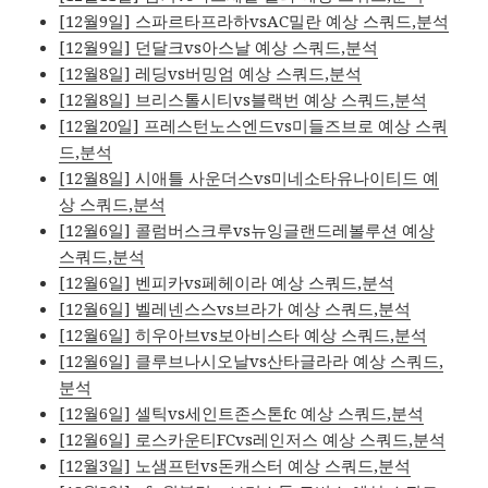
[12월9일] 스파르타프라하vsAC밀란 예상 스쿼드,분석
[12월9일] 던달크vs아스날 예상 스쿼드,분석
[12월8일] 레딩vs버밍엄 예상 스쿼드,분석
[12월8일] 브리스톨시티vs블랙번 예상 스쿼드,분석
[12월20일] 프레스턴노스엔드vs미들즈브로 예상 스쿼
드,분석
[12월8일] 시애틀 사운더스vs미네소타유나이티드 예
상 스쿼드,분석
[12월6일] 콜럼버스크루vs뉴잉글랜드레볼루션 예상
스쿼드,분석
[12월6일] 벤피카vs페헤이라 예상 스쿼드,분석
[12월6일] 벨레넨스스vs브라가 예상 스쿼드,분석
[12월6일] 히우아브vs보아비스타 예상 스쿼드,분석
[12월6일] 클루브나시오날vs산타글라라 예상 스쿼드,
분석
[12월6일] 셀틱vs세인트존스톤fc 예상 스쿼드,분석
[12월6일] 로스카운티FCvs레인저스 예상 스쿼드,분석
[12월3일] 노샘프턴vs돈캐스터 예상 스쿼드,분석