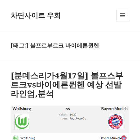
차단사이트 우회
메뉴와
위젯
[태그:]
볼프르부르크 바이에른뮌헨
[분데스리가4월17일] 볼프스부
르크vs바이에른뮌헨 예상 선발
라인업,분석