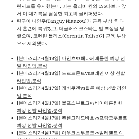
린시트를 유지했는데, 이는 올리버 칸의 196타보다 앞
서 이 대기록을 달성한 최초의 골키퍼였다.
탄구이 니안주(Tanguy Nianzou)가 근육 부상 후 다
시 훈련에 복귀했고, 더글러스 코스타는 발 부상을 당
했으며, 코렌틴 톨리소(Corentin Toliso)가 근육 부상
으로 제외됐다.
[분데스리가4월18일] 마인츠vs헤타페베를린 예상 선
발 라인업,분석
[분데스리가4월18일] 도르트문트vs브레멘 예상 선발
라인업,분석
[분데스리가4월17일] 레버쿠젠vs쾰른 예상 선발 라인
업,분석
[분데스리가4월17일] 볼프스부르크vs바이에른뮌헨
예상 선발 라인업,분석
[분데스리가4월17일] 묀헨그라드바흐vs프랑크푸르트
예상 선발 라인업,분석
[분데스리가4월17일] 아우크스부르크vs빌레펠트 예