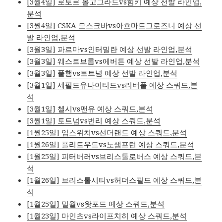
[3월4일] 로토르 볼고그라드vs힘키 예상 선발 라인업,
분석
[3월4일] CSKA 모스크바vs아흐마트그로즈니 예상 선
발 라인업,분석
[3월3일] 파르마vs인터밀란 예상 선발 라인업,분석
[3월3일] 웨스트브롬vs에버튼 예상 선발 라인업,분석
[3월3일] 풀햄vs토트넘 예상 선발 라인업,분석
[3월1일] 세필드유나이티드vs리버풀 예상 스쿼드,분
석
[3월1일] 첼시vs맨유 예상 스쿼드,분석
[3월1일] 토트넘vs번리 예상 스쿼드,분석
[1월25일] 입스위치vs선더랜드 예상 스쿼드,분석
[1월26일] 플리트우드vs노샘프턴 예상 스쿼드,분석
[1월25일] 피터버러vs브리스톨로버스 예상 스쿼드,분
석
[1월26일] 브리스톨시티vs허더스필드 예상 스쿼드,분
석
[1월25일] 밀월vs왓포드 예상 스쿼드,분석
[1월23일] 마인츠vs라이프치히 예상 스쿼드,분석