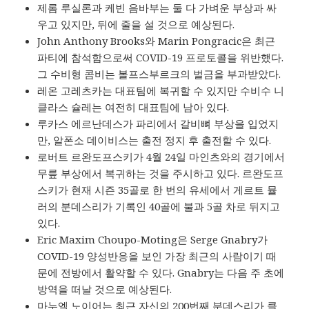
제롬 루실론과 케빈 음바부는 둘 다 가벼운 부상과 싸
우고 있지만, 뒤에 줄을 설 것으로 예상된다.
John Anthony Brooks와 Marin Pongracic은 최근
파티에 참석함으로써 COVID-19 프로토콜을 위반했다.
그 수비형 콤비는 볼프스부르크의 벌금을 부과받았다.
레온 고레츠카는 대표팀에 복귀할 수 있지만 수비수 니
클라스 슐레는 여전히 대표팀에 남아 있다.
루카스 에르난데스가 파리에서 갈비뼈 부상을 입었지
만, 알폰소 데이비스는 출전 정지 후 출전할 수 있다.
로버트 르완도프스키가 4월 24일 마인츠와의 경기에서
무릎 부상에서 복귀하는 것을 주시하고 있다. 르완도프
스키가 현재 시즌 35골로 한 번의 유세에서 게르트 뮬
러의 분데스리가 기록인 40골에 불과 5골 차로 뒤지고
있다.
Eric Maxim Choupo-Moting은 Serge Gnabry가
COVID-19 양성반응을 보인 가장 최근의 사람이기 때
문에 전방에서 활약할 수 있다. Gnabry는 다음 주 초에
방역을 떠날 것으로 예상된다.
마누엘 노이어는 최근 자신의 200번째 분데스리가 클