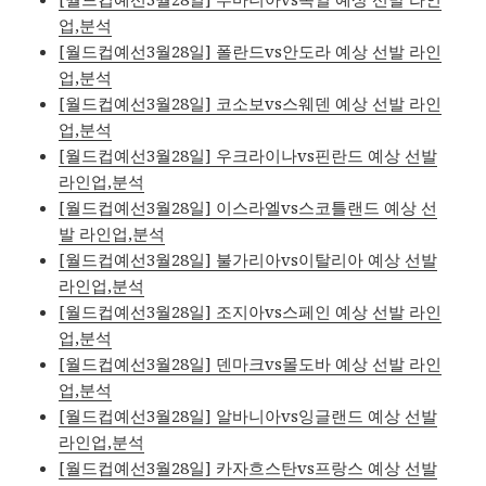
업,분석
[월드컵예선3월28일] 폴란드vs안도라 예상 선발 라인
업,분석
[월드컵예선3월28일] 코소보vs스웨덴 예상 선발 라인
업,분석
[월드컵예선3월28일] 우크라이나vs핀란드 예상 선발
라인업,분석
[월드컵예선3월28일] 이스라엘vs스코틀랜드 예상 선
발 라인업,분석
[월드컵예선3월28일] 불가리아vs이탈리아 예상 선발
라인업,분석
[월드컵예선3월28일] 조지아vs스페인 예상 선발 라인
업,분석
[월드컵예선3월28일] 덴마크vs몰도바 예상 선발 라인
업,분석
[월드컵예선3월28일] 알바니아vs잉글랜드 예상 선발
라인업,분석
[월드컵예선3월28일] 카자흐스탄vs프랑스 예상 선발