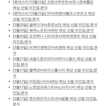
[분데스리가3월21일] 프랑크푸르트vs유니온베를린
예상 선발 라인업,분석
[분데스리가3월21일] SV브레멘vs볼프스부르크 예상
선발 라인업,분석
[3월20일] 발베이크vs흐로닝언 예상 선발 라인업,분석
[3월20일] 페예노르트vs에먼 예상 선발 라인업,분석
[3월20일] 포르튀나 시타르트vs위트레흐트 예상 선발
라인업,분석
[3월19일] SC헤이렌베인vs트벤테 예상 선발 라인업,분
석
[3월17일] 새필드윈즈데이vs허더스필드 예상 선발 라
인업,분석
[3월17일] 블랙번vs브리스톨시티 예상 선발 라인업,분
석
[3월17일] 버밍엄시티vs레딩 예상 선발 라인업,분석
[3월17일] 노팅엄포레스트vs노리치시티 예상 선발 라
인업,분석
[3월17일] 퀸즈레인저스파크vs밀월 예상 선발 라인업,
분석