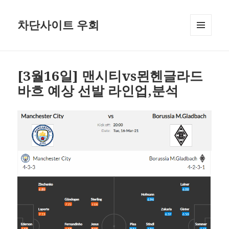
차단사이트 우회
메뉴와
위젯
[3월16일] 맨시티vs묀헨글라드
바흐 예상 선발 라인업,분석