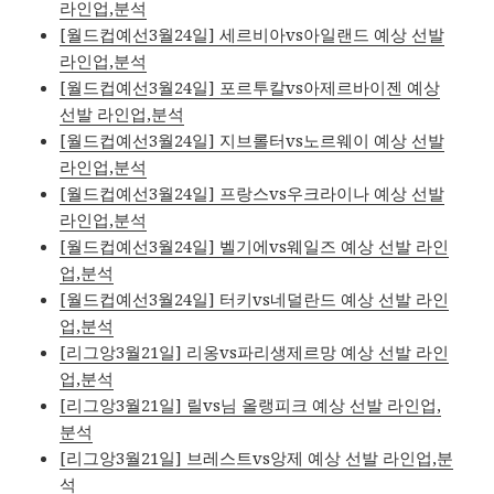
라인업,분석
[월드컵예선3월24일] 세르비아vs아일랜드 예상 선발
라인업,분석
[월드컵예선3월24일] 포르투칼vs아제르바이젠 예상
선발 라인업,분석
[월드컵예선3월24일] 지브롤터vs노르웨이 예상 선발
라인업,분석
[월드컵예선3월24일] 프랑스vs우크라이나 예상 선발
라인업,분석
[월드컵예선3월24일] 벨기에vs웨일즈 예상 선발 라인
업,분석
[월드컵예선3월24일] 터키vs네덜란드 예상 선발 라인
업,분석
[리그앙3월21일] 리옹vs파리생제르망 예상 선발 라인
업,분석
[리그앙3월21일] 릴vs님 올랭피크 예상 선발 라인업,
분석
[리그앙3월21일] 브레스트vs앙제 예상 선발 라인업,분
석