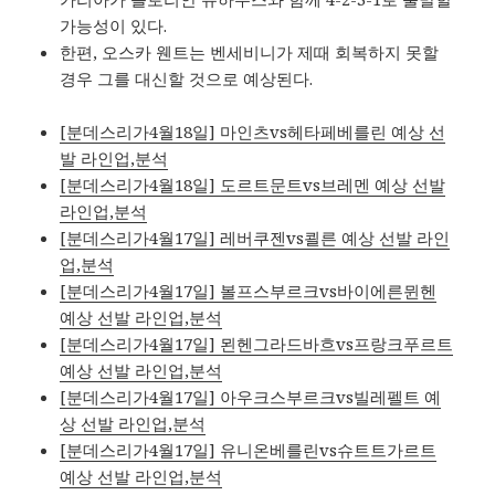
가능성이 있다.
한편, 오스카 웬트는 벤세비니가 제때 회복하지 못할
경우 그를 대신할 것으로 예상된다.
[분데스리가4월18일] 마인츠vs헤타페베를린 예상 선
발 라인업,분석
[분데스리가4월18일] 도르트문트vs브레멘 예상 선발
라인업,분석
[분데스리가4월17일] 레버쿠젠vs쾰른 예상 선발 라인
업,분석
[분데스리가4월17일] 볼프스부르크vs바이에른뮌헨
예상 선발 라인업,분석
[분데스리가4월17일] 묀헨그라드바흐vs프랑크푸르트
예상 선발 라인업,분석
[분데스리가4월17일] 아우크스부르크vs빌레펠트 예
상 선발 라인업,분석
[분데스리가4월17일] 유니온베를린vs슈트트가르트
예상 선발 라인업,분석