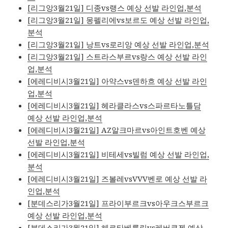
[리그앙3월21일] 디종vs랭스 예상 선발 라인업,분석
[리그앙3월21일] 몽펠리에vs보르도 예상 선발 라인업,
분석
[리그앙3월21일] 낭트vs로리앙 예상 선발 라인업,분석
[리그앙3월21일] 스트라스부르vs랑스 예상 선발 라인
업,분석
[에레디비시3월21일] 아약스vs덴하흐 예상 선발 라인
업,분석
[에레디비시3월21일] 헤라클라스vs스파르타노틀담
예상 선발 라인업,분석
[에레디비시3월21일] AZ알크마르vs아인트호벤 예상
선발 라인업,분석
[에레디비시3월21일] 비테세vs빌럼 예상 선발 라인업,
분석
[에레디비시3월21일] 즈볼레vsVVV벤로 예상 선발 라
인업,분석
[분데스리가3월21일] 프라이부르크vs아우크스부르크
예상 선발 라인업,분석
[분데스리가3월21일] 헤르타베를린vs레버쿠젠 예상