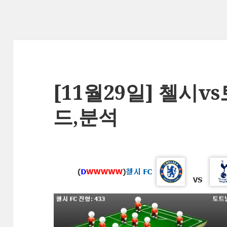
[11월29일] 첼시v
드,분석