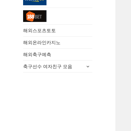
해외스포츠토토
해외온라인카지노
해외축구예측
하
축구선수 여자친구 모음
위
메
뉴
확
장