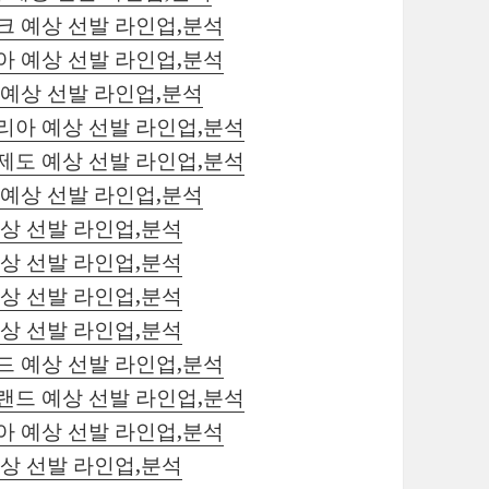
크 예상 선발 라인업,분석
아 예상 선발 라인업,분석
 예상 선발 라인업,분석
리아 예상 선발 라인업,분석
제도 예상 선발 라인업,분석
 예상 선발 라인업,분석
예상 선발 라인업,분석
예상 선발 라인업,분석
예상 선발 라인업,분석
예상 선발 라인업,분석
드 예상 선발 라인업,분석
랜드 예상 선발 라인업,분석
아 예상 선발 라인업,분석
예상 선발 라인업,분석