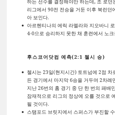
하는 선수를 결정해야만 하는데, 조 로던
리그에서 90전 전승을 거둔 이후 북런던
아 보인다.
아르헨티나의 에릭 라멜라와 지오바니 
4-0으로 승리하지 못한 채 훈련에서 노크
후스코어닷컴 예측(2:1 첼시 승)
첼시는 23일(현지시간) 토트넘에 2점 차
든 경기에서 마지막 6승을 거두며 2차례
지난 26번의 홈 경기 중 단 한 번의 패
잠재적으로 리그의 정상에 오를 것으로 
될 것이다.
스탬포드 브릿지에서 스퍼스가 부진할 수