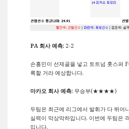
PA 회사 예측:
2-2
손흥민이 선제골을 넣고 토트넘 홋스퍼 FC
록할 거라 예상합니다.
마카오 회사 예측:
무승부(★★★★)
두팀은 최근에 리그에서 발휘가 다 뛰어나
실력이 막상막하입니다. 이번에 두팀은 격
입니다.