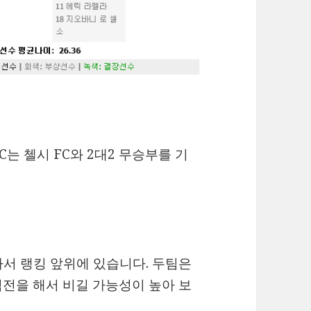
는 첼시 FC와 2대2 무승부를 기
서 랭킹 앞위에 있습니다. 두팀은
전을 해서 비길 가능성이 높아 보