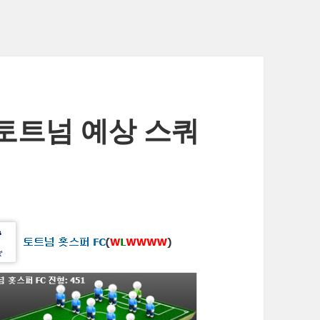
s토트넘 예상 스쿼