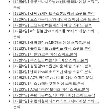
[12월6일] 클루브나시오날vs산타글라라 예상 스쿼드,
분석
[12월6일] 셀틱vs세인트존스톤fc 예상 스쿼드,분석
[12월6일] 로스카운티FCvs레인저스 예상 스쿼드,분석
[12월3일] 노샘프턴vs돈캐스터 예상 스쿼드,분석
[12월3일] afc 윔블던vs브리스톨 로버스 예상 스쿼드,
분석
[12월3일] 애크링턴vsMK던스 예상 스쿼드,분석
[12월3일] 플리트우드vs블랙풀 예상 스쿼드,분석
[12월3일] 버튼vs크루 예상 스쿼드,분석
[12월5일] 옥스포드vs헐시티 예상 스쿼드,분석
[12월5일] 질링엄vs스원던타운 예상 스쿼드,분석
[12월3일] 벤피카vs레흐포즈난 예상 스쿼드,분석
[12월3일] AZ알크마르vs나폴리 예상 스쿼드,분석
[12월3일] 니스vs레버쿠젠 예상 스쿼드,분석
[12월3일] AS로마vs영보이즈 예상 스쿼드,분석
[12월2일] 루턴타운vs노시티치티 예상 스쿼드,분석
[12월2일] 위컴비원더러스vs스토크시티 예상 스쿼드,
분석