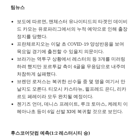
팀뉴스
보도에 따르면, 맨체스터 유나이티드의 타겟인 데이비
드 카모는 유로파리그에서의 누적 예약으로 인해 출장
정지를 당했다.
프란체르지오는 이달 초 COVID-19 양성반응을 보여
목요일 경기에 출전할 수 있을지 의문이다.
브라가는 역투구 상황에서 레스터의 등 3개를 미러링
하려 했지만 포르투갈 측이 4골을 무응답으로 내주며
처참하게 실패했다.
브렌던 로저스는 복귀한 선수들 중 몇 명을 여기서 만
날지도 모른다. 티모시 카스타뉴, 윌프레드 은디, 리카
르도 페레이라 모두 완치될 예정이다.
첸기즈 언더, 데니스 프레이트, 루크 토마스, 케레치 이
헤아나초 등이 6일 선발 XI에 복귀할 것으로 보인다.
후스코어닷컴 예측(1:2 레스터시티 승)