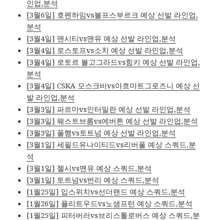
인업,분석
[3월6일] 호펜하임vs볼프스부르크 예상 선발 라인업,
분석
[3월4일] 맨시티vs맨유 예상 선발 라인업,분석
[3월4일] 로스토프vs소치 예상 선발 라인업,분석
[3월4일] 로토르 볼고그라드vs힘키 예상 선발 라인업,
분석
[3월4일] CSKA 모스크바vs아흐마트그로즈니 예상 선
발 라인업,분석
[3월3일] 파르마vs인터밀란 예상 선발 라인업,분석
[3월3일] 웨스트브롬vs에버튼 예상 선발 라인업,분석
[3월3일] 풀햄vs토트넘 예상 선발 라인업,분석
[3월1일] 세필드유나이티드vs리버풀 예상 스쿼드,분
석
[3월1일] 첼시vs맨유 예상 스쿼드,분석
[3월1일] 토트넘vs번리 예상 스쿼드,분석
[1월25일] 입스위치vs선더랜드 예상 스쿼드,분석
[1월26일] 플리트우드vs노샘프턴 예상 스쿼드,분석
[1월25일] 피터버러vs브리스톨로버스 예상 스쿼드,분