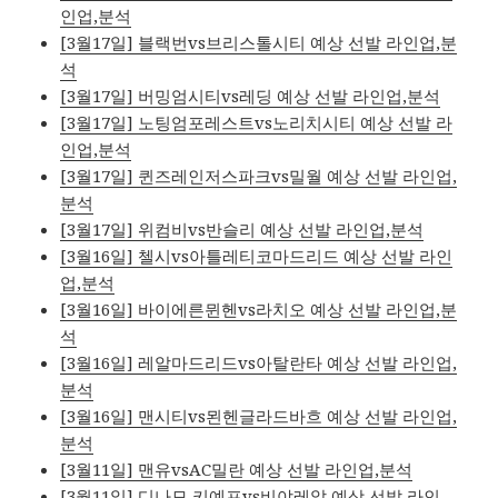
인업,분석
[3월17일] 블랙번vs브리스톨시티 예상 선발 라인업,분
석
[3월17일] 버밍엄시티vs레딩 예상 선발 라인업,분석
[3월17일] 노팅엄포레스트vs노리치시티 예상 선발 라
인업,분석
[3월17일] 퀸즈레인저스파크vs밀월 예상 선발 라인업,
분석
[3월17일] 위컴비vs반슬리 예상 선발 라인업,분석
[3월16일] 첼시vs아틀레티코마드리드 예상 선발 라인
업,분석
[3월16일] 바이에른뮌헨vs라치오 예상 선발 라인업,분
석
[3월16일] 레알마드리드vs아탈란타 예상 선발 라인업,
분석
[3월16일] 맨시티vs묀헨글라드바흐 예상 선발 라인업,
분석
[3월11일] 맨유vsAC밀란 예상 선발 라인업,분석
[3월11일] 디나모 키예프vs비야레알 예상 선발 라인