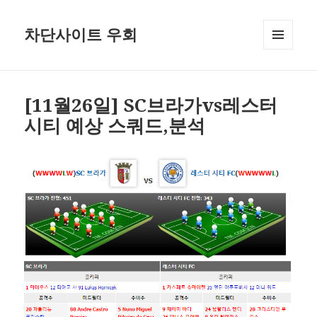
차단사이트 우회
메뉴와
위젯
[11월26일] SC브라가vs레스터
시티 예상 스쿼드,분석