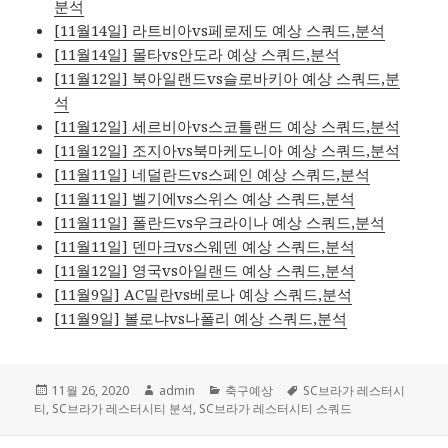
분석
[11월14일] 라트비아vs페로제도 예상 스쿼드,분석
[11월14일] 몰타vs안도라 예상 스쿼드,분석
[11월12일] 북아일랜드vs슬로바키아 예상 스쿼드,분
석
[11월12일] 세르비아vs스코틀랜드 예상 스쿼드,분석
[11월12일] 조지아vs북마케도니아 예상 스쿼드,분석
[11월11일] 네덜란드vs스페인 예상 스쿼드,분석
[11월11일] 벨기에vs스위스 예상 스쿼드,분석
[11월11일] 폴란드vs우크라이나 예상 스쿼드,분석
[11월11일] 덴마크vs스웨덴 예상 스쿼드,분석
[11월12일] 영국vs아일랜드 예상 스쿼드,분석
[11월9일] AC밀란vs베로나 예상 스쿼드,분석
[11월9일] 볼로냐vs나폴리 예상 스쿼드,분석
작
글
카
태
11월 26, 2020
admin
축구예상
SC브라가 레스터시
성
쓴
테
그
티
,
SC브라가 레스터시티 분석
,
SC브라가 레스터시티 스쿼드
일
이
고
자
리
글