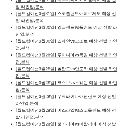
발 라인업,분석
[월드컵예선3월31일] 스코틀랜드vs페로제도 예상 선
발 라인업,분석
[월드컵예선3월30일] 잉글랜드vs폴란드 예상 선발 라
인업,분석
[월드컵예선3월30일] 스페인vs코소보 예상 선발 라인
업,분석
[월드컵예선3월28일] 루마니아vs독일 예상 선발 라인
업,분석
[월드컵예선3월28일] 폴란드vs안도라 예상 선발 라인
업,분석
[월드컵예선3월28일] 코소보vs스웨덴 예상 선발 라인
업,분석
[월드컵예선3월28일] 우크라이나vs핀란드 예상 선발
라인업,분석
[월드컵예선3월28일] 이스라엘vs스코틀랜드 예상 선
발 라인업,분석
[월드컵예선3월28일] 불가리아vs이탈리아 예상 선발