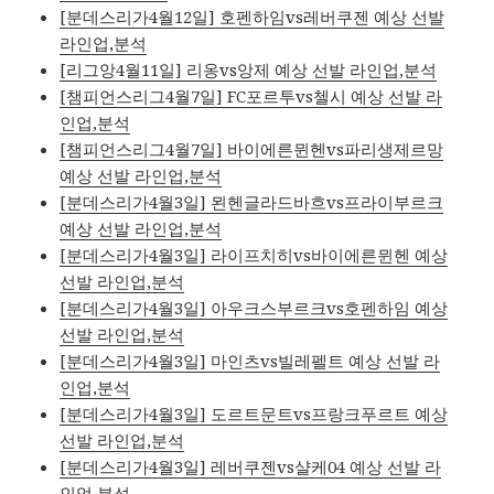
[분데스리가4월12일] 호펜하임vs레버쿠젠 예상 선발
라인업,분석
[리그앙4월11일] 리옹vs앙제 예상 선발 라인업,분석
[챔피언스리그4월7일] FC포르투vs첼시 예상 선발 라
인업,분석
[챔피언스리그4월7일] 바이에른뮌헨vs파리생제르망
예상 선발 라인업,분석
[분데스리가4월3일] 묀헨글라드바흐vs프라이부르크
예상 선발 라인업,분석
[분데스리가4월3일] 라이프치히vs바이에른뮌헨 예상
선발 라인업,분석
[분데스리가4월3일] 아우크스부르크vs호펜하임 예상
선발 라인업,분석
[분데스리가4월3일] 마인츠vs빌레펠트 예상 선발 라
인업,분석
[분데스리가4월3일] 도르트문트vs프랑크푸르트 예상
선발 라인업,분석
[분데스리가4월3일] 레버쿠젠vs샬케04 예상 선발 라
인업,분석