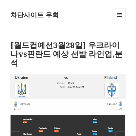
차단사이트 우회
메뉴와
위젯
[월드컵예선3월28일] 우크라이
나vs핀란드 예상 선발 라인업,분
석