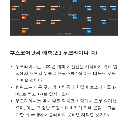
후스코어닷컴 예측(2:1 우크라이나 승)
우크라이나는 2022년 대회 예선전을 시작하기 위해 원
정에서 월드컵 우승국 프랑스를 1점 차로 따돌린 것을
기뻐할 것이다.
핀란드는 티무 푸키의 버팀목에 힘입어 보스니아를 1-
0으로 꺾고 1-1로 앞서나갔다.
우크라이나는 앞서 열린 양국간 회담에서 모두 승리했
으며, 이번 주 중반 프랑스와 비기기 위해 온갖 수고를
다한 뒤 국내에서 승리하지 못하면 자책할 것이다.