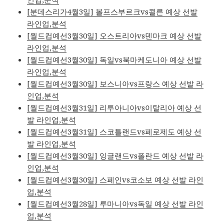
[분데스리가4월3일] 볼프스부르크vs쾰른 예상 선발
라인업,분석
[월드컵예선3월30일] 오스트리아vs덴마크 예상 선발
라인업,분석
[월드컵예선3월30일] 독일vs북마케도니아 예상 선발
라인업,분석
[월드컵예선3월30일] 보스니아vs프랑스 예상 선발 라
인업,분석
[월드컵예선3월31일] 리투아니아vs이탈리아 예상 선
발 라인업,분석
[월드컵예선3월31일] 스코틀랜드vs페로제도 예상 선
발 라인업,분석
[월드컵예선3월30일] 잉글랜드vs폴란드 예상 선발 라
인업,분석
[월드컵예선3월30일] 스페인vs코소보 예상 선발 라인
업,분석
[월드컵예선3월28일] 루마니아vs독일 예상 선발 라인
업,분석