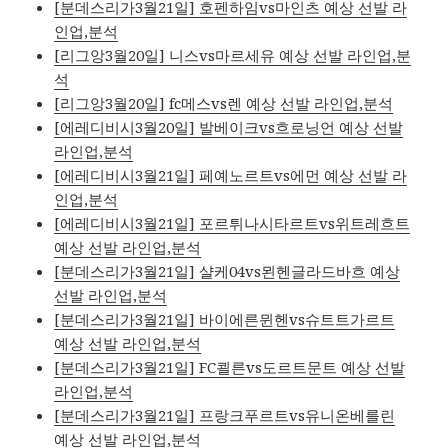
[분데스리가3월21일] 호펜하임vs마인츠 예상 선발 라
인업,분석
[리그앙3월20일] 니스vs마르세유 예상 선발 라인업,분
석
[리그앙3월20일] fc메스vs렌 예상 선발 라인업,분석
[에레디비시3월20일] 발베이크vs흐로닝언 예상 선발
라인업,분석
[에레디비시3월21일] 페예노르트vs에먼 예상 선발 라
인업,분석
[에레디비시3월21일] 포르튀나시타르트vs위트레흐트
예상 선발 라인업,분석
[분데스리가3월21일] 샬케04vs묀헨글라드바흐 예상
선발 라인업,분석
[분데스리가3월21일] 바이에른뮌헨vs슈트트가르트
예상 선발 라인업,분석
[분데스리가3월21일] FC쾰른vs도르트문트 예상 선발
라인업,분석
[분데스리가3월21일] 프랑크푸르트vs유니온베를린
예상 선발 라인업,분석