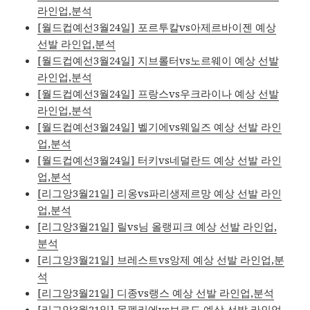
라인업,분석
[월드컵예선3월24일] 포르투칼vs아제르바이젠 예상
선발 라인업,분석
[월드컵예선3월24일] 지브롤터vs노르웨이 예상 선발
라인업,분석
[월드컵예선3월24일] 프랑스vs우크라이나 예상 선발
라인업,분석
[월드컵예선3월24일] 벨기에vs웨일즈 예상 선발 라인
업,분석
[월드컵예선3월24일] 터키vs네덜란드 예상 선발 라인
업,분석
[리그앙3월21일] 리옹vs파리생제르망 예상 선발 라인
업,분석
[리그앙3월21일] 릴vs님 올랭피크 예상 선발 라인업,
분석
[리그앙3월21일] 브레스트vs앙제 예상 선발 라인업,분
석
[리그앙3월21일] 디종vs랭스 예상 선발 라인업,분석
[리그앙3월21일] 몽펠리에vs보르도 예상 선발 라인업,