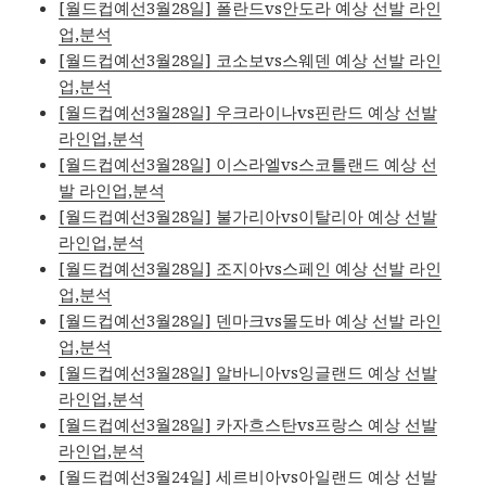
[월드컵예선3월28일] 폴란드vs안도라 예상 선발 라인
업,분석
[월드컵예선3월28일] 코소보vs스웨덴 예상 선발 라인
업,분석
[월드컵예선3월28일] 우크라이나vs핀란드 예상 선발
라인업,분석
[월드컵예선3월28일] 이스라엘vs스코틀랜드 예상 선
발 라인업,분석
[월드컵예선3월28일] 불가리아vs이탈리아 예상 선발
라인업,분석
[월드컵예선3월28일] 조지아vs스페인 예상 선발 라인
업,분석
[월드컵예선3월28일] 덴마크vs몰도바 예상 선발 라인
업,분석
[월드컵예선3월28일] 알바니아vs잉글랜드 예상 선발
라인업,분석
[월드컵예선3월28일] 카자흐스탄vs프랑스 예상 선발
라인업,분석
[월드컵예선3월24일] 세르비아vs아일랜드 예상 선발