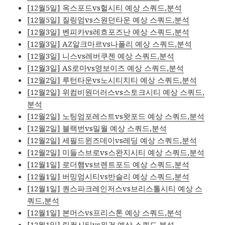
[12월5일] 옥스포드vs헐시티 예상 스쿼드,분석
[12월5일] 질링엄vs스원던타운 예상 스쿼드,분석
[12월3일] 벤피카vs레흐포즈난 예상 스쿼드,분석
[12월3일] AZ알크마르vs나폴리 예상 스쿼드,분석
[12월3일] 니스vs레버쿠젠 예상 스쿼드,분석
[12월3일] AS로마vs영보이즈 예상 스쿼드,분석
[12월2일] 루턴타운vs노시티치티 예상 스쿼드,분석
[12월2일] 위컴비원더러스vs스토크시티 예상 스쿼드,
분석
[12월2일] 노팅엄포레스트vs왓포드 예상 스쿼드,분석
[12월2일] 블랙번vs밀월 예상 스쿼드,분석
[12월2일] 세필드윈즈데이vs레딩 예상 스쿼드,분석
[12월2일] 미들스브로vs스완지시티 예상 스쿼드,분석
[12월1일] 로더햄vs브렌트포드 예상 스쿼드,분석
[12월1일] 버밍엄시티vs반슬리 예상 스쿼드,분석
[12월1일] 퀀스파크레인저스vs브리스톨시티 예상 스
쿼드,분석
[12월1일] 본머스vs프리스톤 예상 스쿼드,분석
[12월1일] 링컨시티vs위건 예상 스쿼드,분석