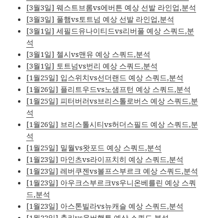
[3월3일] 웨스트브롬vs에버튼 예상 선발 라인업,분석
[3월3일] 풀햄vs토트넘 예상 선발 라인업,분석
[3월1일] 세필드유나이티드vs리버풀 예상 스쿼드,분
석
[3월1일] 첼시vs맨유 예상 스쿼드,분석
[3월1일] 토트넘vs번리 예상 스쿼드,분석
[1월25일] 입스위치vs선더랜드 예상 스쿼드,분석
[1월26일] 플리트우드vs노샘프턴 예상 스쿼드,분석
[1월25일] 피터버러vs브리스톨로버스 예상 스쿼드,분
석
[1월26일] 브리스톨시티vs허더스필드 예상 스쿼드,분
석
[1월25일] 밀월vs왓포드 예상 스쿼드,분석
[1월23일] 마인츠vs라이프치히 예상 스쿼드,분석
[1월23일] 레버쿠젠vs볼프스부르크 예상 스쿼드,분석
[1월23일] 아우크스부르크vs우니온베를린 예상 스쿼
드,분석
[1월23일] 아스톤빌라vs뉴캐슬 예상 스쿼드,분석
[1월22일] 촐리vs울버햄튼 예상 스쿼드,분석