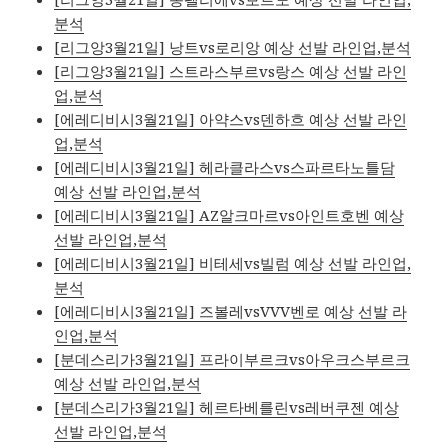
분석
[리그앙3월21일] 낭트vs로리앙 예상 선발 라인업,분석
[리그앙3월21일] 스트라스부르vs랑스 예상 선발 라인
업,분석
[에레디비시3월21일] 아약스vs덴하흐 예상 선발 라인
업,분석
[에레디비시3월21일] 헤라클라스vs스파르타노틀담
예상 선발 라인업,분석
[에레디비시3월21일] AZ알크마르vs아인트호벤 예상
선발 라인업,분석
[에레디비시3월21일] 비테세vs빌럼 예상 선발 라인업,
분석
[에레디비시3월21일] 즈볼레vsVVV벤로 예상 선발 라
인업,분석
[분데스리가3월21일] 프라이부르크vs아우크스부르크
예상 선발 라인업,분석
[분데스리가3월21일] 헤르타베를린vs레버쿠젠 예상
선발 라인업,분석