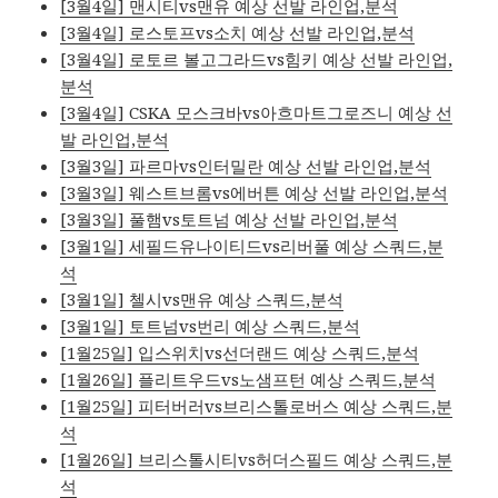
[3월4일] 맨시티vs맨유 예상 선발 라인업,분석
[3월4일] 로스토프vs소치 예상 선발 라인업,분석
[3월4일] 로토르 볼고그라드vs힘키 예상 선발 라인업,
분석
[3월4일] CSKA 모스크바vs아흐마트그로즈니 예상 선
발 라인업,분석
[3월3일] 파르마vs인터밀란 예상 선발 라인업,분석
[3월3일] 웨스트브롬vs에버튼 예상 선발 라인업,분석
[3월3일] 풀햄vs토트넘 예상 선발 라인업,분석
[3월1일] 세필드유나이티드vs리버풀 예상 스쿼드,분
석
[3월1일] 첼시vs맨유 예상 스쿼드,분석
[3월1일] 토트넘vs번리 예상 스쿼드,분석
[1월25일] 입스위치vs선더랜드 예상 스쿼드,분석
[1월26일] 플리트우드vs노샘프턴 예상 스쿼드,분석
[1월25일] 피터버러vs브리스톨로버스 예상 스쿼드,분
석
[1월26일] 브리스톨시티vs허더스필드 예상 스쿼드,분
석