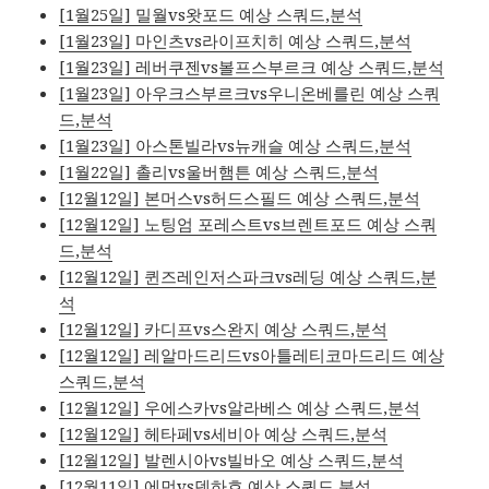
[1월25일] 밀월vs왓포드 예상 스쿼드,분석
[1월23일] 마인츠vs라이프치히 예상 스쿼드,분석
[1월23일] 레버쿠젠vs볼프스부르크 예상 스쿼드,분석
[1월23일] 아우크스부르크vs우니온베를린 예상 스쿼
드,분석
[1월23일] 아스톤빌라vs뉴캐슬 예상 스쿼드,분석
[1월22일] 촐리vs울버햄튼 예상 스쿼드,분석
[12월12일] 본머스vs허드스필드 예상 스쿼드,분석
[12월12일] 노팅엄 포레스트vs브렌트포드 예상 스쿼
드,분석
[12월12일] 퀸즈레인저스파크vs레딩 예상 스쿼드,분
석
[12월12일] 카디프vs스완지 예상 스쿼드,분석
[12월12일] 레알마드리드vs아틀레티코마드리드 예상
스쿼드,분석
[12월12일] 우에스카vs알라베스 예상 스쿼드,분석
[12월12일] 헤타페vs세비아 예상 스쿼드,분석
[12월12일] 발렌시아vs빌바오 예상 스쿼드,분석
[12월11일] 에먼vs덴하흐 예상 스쿼드,분석