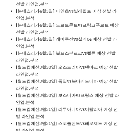
선발 라인업,분석
[분데스리가4월3일] 마인츠vs빌레펠트 예상 선발 라
인업,분석
[분데스리가4월3일] 도르트문트vs프랑크푸르트 예상
선발 라인업,분석
[분데스리가4월3일] 레버쿠젠vs샬케04 예상 선발 라
인업,분석
[분데스리가4월3일] 볼프스부르크vs쾰른 예상 선발
라인업,분석
[월드컵예선3월30일] 오스트리아vs덴마크 예상 선발
라인업,분석
[월드컵예선3월30일] 독일vs북마케도니아 예상 선발
라인업,분석
[월드컵예선3월30일] 보스니아vs프랑스 예상 선발 라
인업,분석
[월드컵예선3월31일] 리투아니아vs이탈리아 예상 선
발 라인업,분석
[월드컵예선3월31일] 스코틀랜드vs페로제도 예상 선
발 라인업,분석