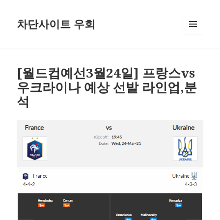
차단사이트 우회
메뉴와
위젯
[월드컵예선3월24일] 프랑스vs
우크라이나 예상 선발 라인업,분
석