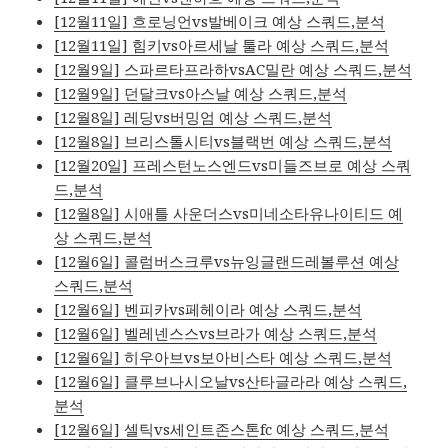
[12월11일] 흐로닝언vs발베이크 예상 스쿼드,분석
[12월11일] 힘키vs아르세날 툴라 예상 스쿼드,분석
[12월9일] 스파르타프라하vsAC밀란 예상 스쿼드,분석
[12월9일] 던달크vs아스날 예상 스쿼드,분석
[12월8일] 레딩vs버밍엄 예상 스쿼드,분석
[12월8일] 브리스톨시티vs블랙번 예상 스쿼드,분석
[12월20일] 프레스턴노스엔드vs미들즈브로 예상 스쿼
드,분석
[12월8일] 시애틀 사운더스vs미네소타유나이티드 예
상 스쿼드,분석
[12월6일] 콜럼버스크루vs뉴잉글랜드레볼루션 예상
스쿼드,분석
[12월6일] 벤피카vs페헤이라 예상 스쿼드,분석
[12월6일] 벨레넨스스vs브라가 예상 스쿼드,분석
[12월6일] 히우아브vs보아비스타 예상 스쿼드,분석
[12월6일] 클루브나시오날vs산타글라라 예상 스쿼드,
분석
[12월6일] 셀틱vs세인트존스톤fc 예상 스쿼드,분석