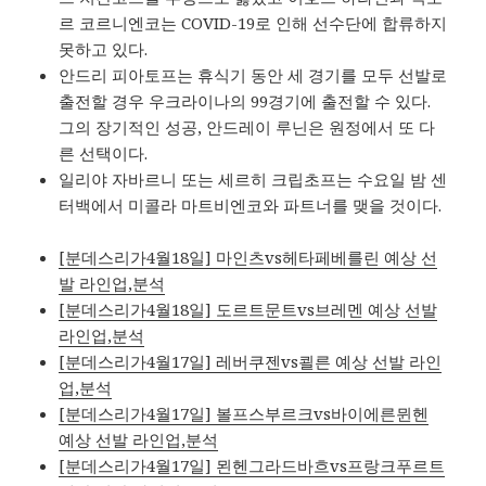
르 코르니엔코는 COVID-19로 인해 선수단에 합류하지
못하고 있다.
안드리 피아토프는 휴식기 동안 세 경기를 모두 선발로
출전할 경우 우크라이나의 99경기에 출전할 수 있다.
그의 장기적인 성공, 안드레이 루닌은 원정에서 또 다
른 선택이다.
일리야 자바르니 또는 세르히 크립초프는 수요일 밤 센
터백에서 미콜라 마트비엔코와 파트너를 맺을 것이다.
[분데스리가4월18일] 마인츠vs헤타페베를린 예상 선
발 라인업,분석
[분데스리가4월18일] 도르트문트vs브레멘 예상 선발
라인업,분석
[분데스리가4월17일] 레버쿠젠vs쾰른 예상 선발 라인
업,분석
[분데스리가4월17일] 볼프스부르크vs바이에른뮌헨
예상 선발 라인업,분석
[분데스리가4월17일] 묀헨그라드바흐vs프랑크푸르트