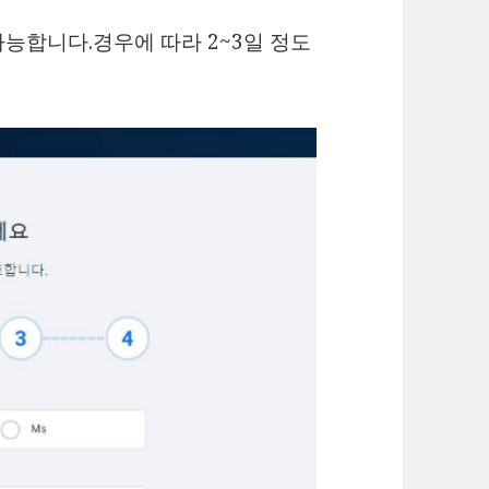
능합니다.경우에 따라 2~3일 정도