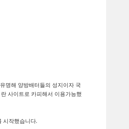
 유명해 양방배터들의 성지이자 국
이란 사이트로 카피해서 이용가능했
를 시작했습니다.