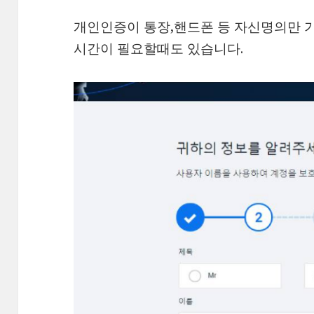
개인인증이 통장,핸드폰 등 자신명의만 가
시간이 필요할때도 있습니다.