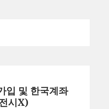
) 가입 및 한국계좌
전시X)