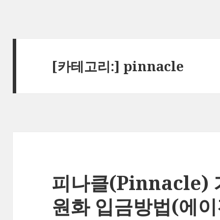
[카테고리:]
pinnacle
피나클(Pinnacle
원화 입금방법(에이