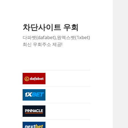
차단사이트 우회
다파벳(dafabet),원엑스벳(1xbet)
최신 우회주소 제공!