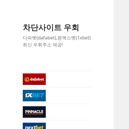
차단사이트 우회
다파벳(dafabet),원엑스벳(1xbet)
최신 우회주소 제공!