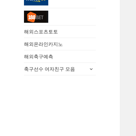
해외스포츠토토
해외온라인카지노
해외축구예측
하
축구선수 여자친구 모음
위
메
뉴
확
장