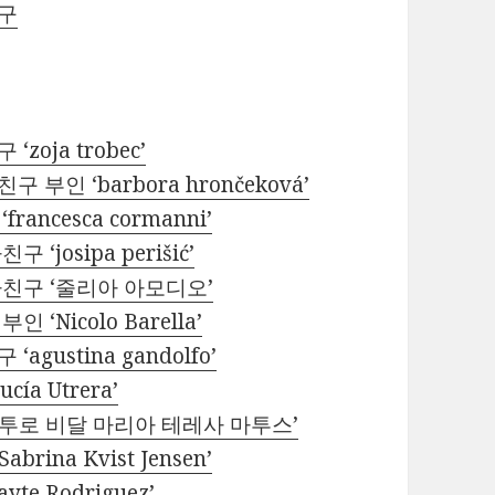
친구
oja trobec’
인 ‘barbora hrončeková’
ncesca cormanni’
josipa perišić’
친구 ‘줄리아 아모디오’
Nicolo Barella’
ustina gandolfo’
a Utrera’
르투로 비달 마리아 테레사 마투스’
na Kvist Jensen’
e Rodriguez’