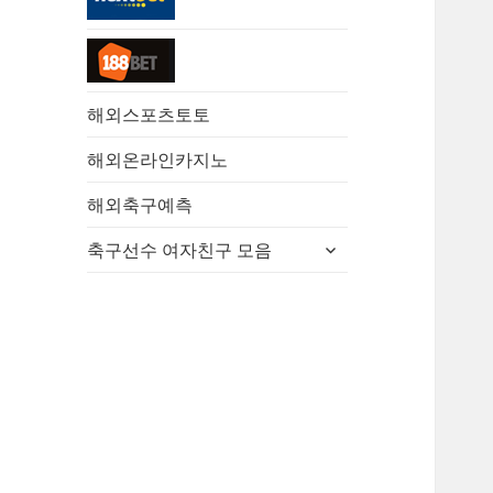
해외스포츠토토
해외온라인카지노
해외축구예측
하
축구선수 여자친구 모음
위
메
뉴
확
장