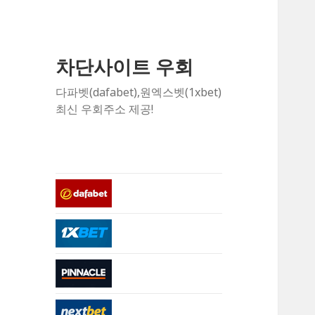
차단사이트 우회
다파벳(dafabet),원엑스벳(1xbet)
최신 우회주소 제공!