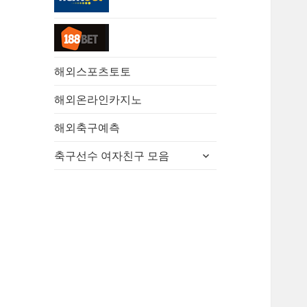
해외스포츠토토
해외온라인카지노
해외축구예측
하
축구선수 여자친구 모음
위
메
뉴
확
장