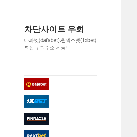
차단사이트 우회
다파벳(dafabet),원엑스벳(1xbet)
최신 우회주소 제공!