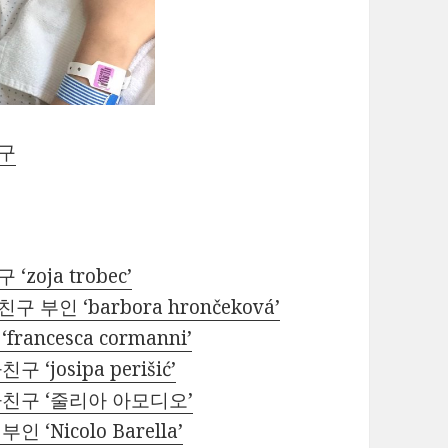
친구
oja trobec’
인 ‘barbora hrončeková’
ncesca cormanni’
josipa perišić’
친구 ‘줄리아 아모디오’
Nicolo Barella’