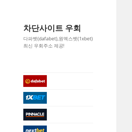
차단사이트 우회
다파벳(dafabet),원엑스벳(1xbet)
최신 우회주소 제공!