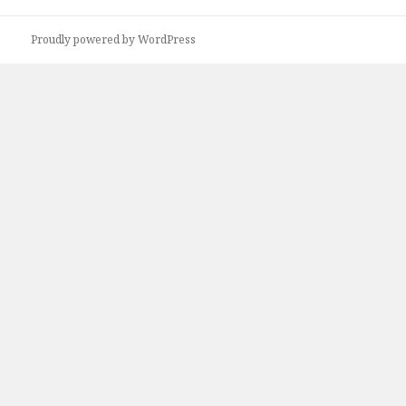
게
이
Proudly powered by WordPress
션