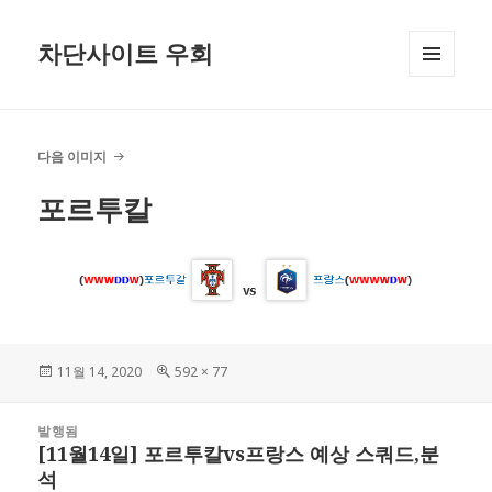
차단사이트 우회
메뉴와
위젯
다음 이미지
포르투칼
작
전
11월 14, 2020
592 × 77
성
체
일
크
글
자
기
발행됨
내
[11월14일] 포르투칼vs프랑스 예상 스쿼드,분
비
석