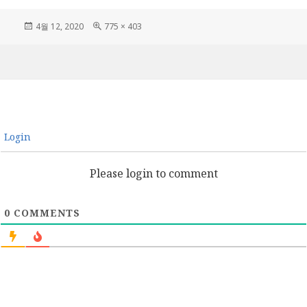
작
전
4월 12, 2020
775 × 403
성
체
일
크
자
기
Login
Please login to comment
0
COMMENTS