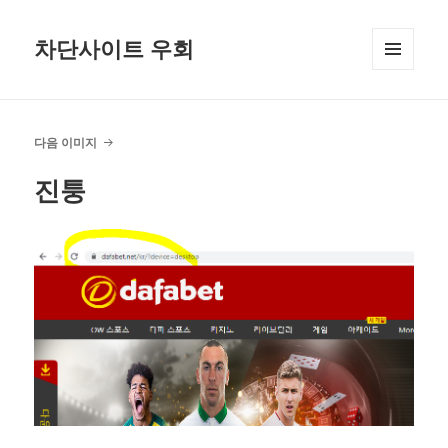
차단사이트 우회
메뉴와
위젯
다음 이미지
진퉁